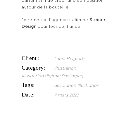
parfum afin de créer une composition
autour de la bouteille.
Je remercie l’agence italienne
Steiner
Design
pour leur confiance !
Client :
Laura Biagiotti
Category:
Illustration
Illustration digitale
Packaging
Tags:
decoration
Illustration
Date:
7 mars 2023